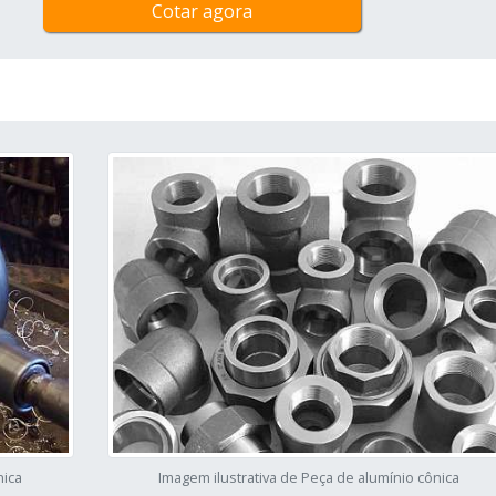
Cotar agora
nica
Imagem ilustrativa de Peça de alumínio cônica