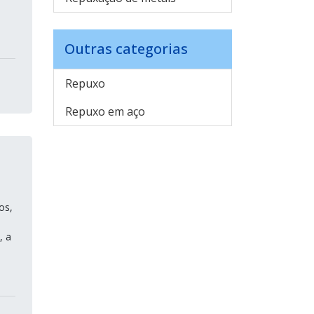
Outras categorias
Repuxo
Repuxo em aço
os,
, a