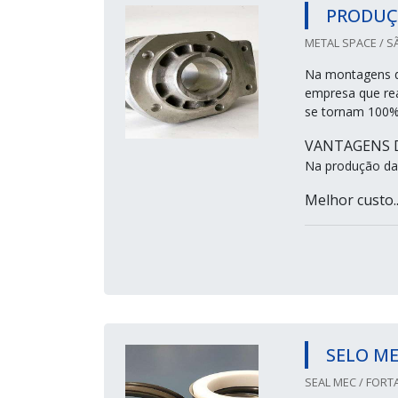
PRODUÇ
METAL SPACE / S
Na montagens d
empresa que rea
se tornam 100% o
VANTAGENS D
Na produção das
Melhor custo..
SELO M
SEAL MEC / FORTA