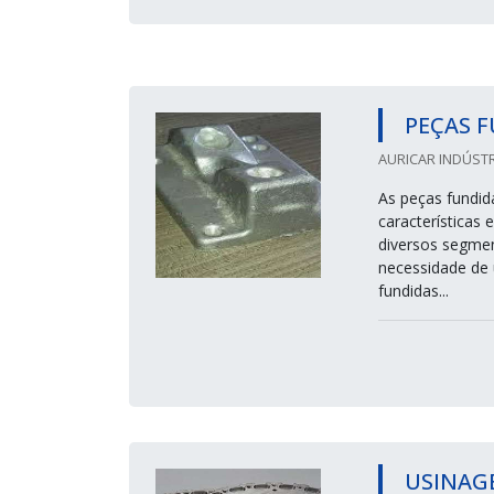
PEÇAS 
AURICAR INDÚSTR
As peças fundid
características
diversos segmen
necessidade de 
fundidas...
USINAGE