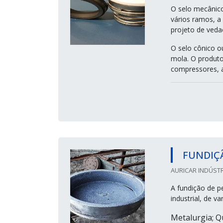
O selo mecânic
vários ramos, a 
projeto de ved
O selo cônico o
mola. O produto
compressores, ag
FUNDIÇ
AURICAR INDÚSTR
A fundição de p
industrial, de v
Metalurgia; Q