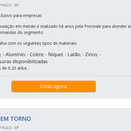
PAULO - SP
clusivo para empresas
puxação em metais é realizado há anos pela Precivale para atender a
demandas do segmento.
lha com os seguintes tipos de materiais:
- Alumínio; - Cobre; - Níquel; - Latão; - Zinco; -
uras disponibilizadas
de 0,20 at&e...
Cotar agora
 EM TORNO
PAULO - SP