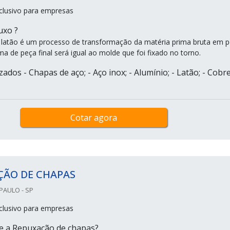
clusivo para empresas
uxo ?
latão é um processo de transformação da matéria prima bruta em 
a de peça final será igual ao molde que foi fixado no torno.
zados - Chapas de aço; - Aço inox; - Alumínio; - Latão; - Cobre
Cotar agora
ÇÃO DE CHAPAS
PAULO - SP
clusivo para empresas
e a Repuxação de chapas?