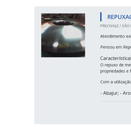
REPUXA
PRECIVALE / SÃO 
Atendimento ex
Pensou em Repux
Característica
O repuxo de met
propriedades e 
Com a utilizaçã
- Abajur; - Aros