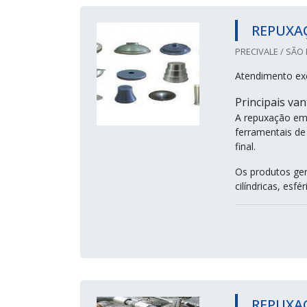
REPUXA
PRECIVALE / SÃO 
Atendimento ex
Principais va
A repuxação em 
ferramentais de
final.
Os produtos ger
cilíndricas, esf
REPUXA