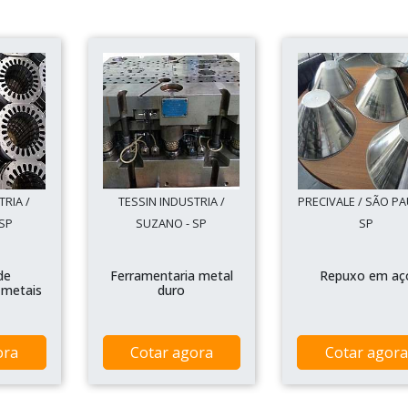
TRIA /
TESSIN INDUSTRIA /
PRECIVALE / SÃO PA
SP
SUZANO - SP
SP
de
Ferramentaria metal
Repuxo em aç
 metais
duro
ora
Cotar agora
Cotar agora