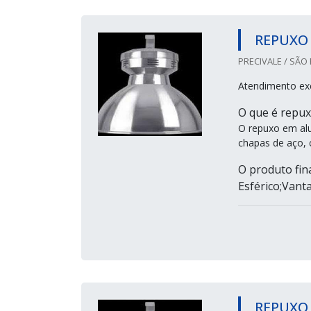
REPUXO
PRECIVALE / SÃO 
Atendimento ex
O que é repux
O repuxo em alu
chapas de aço, 
O produto fina
Esférico;Vanta
REPUXO