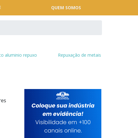
QUEM SOMOS
co aluminio repuxo
Repuxação de metais
res
s